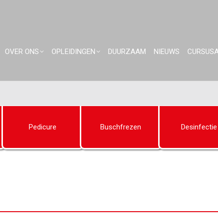
OVER ONS
OPLEIDINGEN
DUURZAAM
NIEUWS
CURSUS
Pedicure
Buschfrezen
Desinfectie