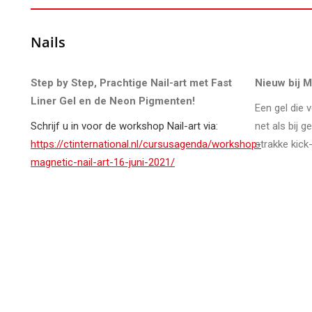
Nails
Step by Step, Prachtige Nail-art met Fast
Nieuw bij M
Liner Gel en de Neon Pigmenten!
Een gel die v
Schrijf u in voor de workshop Nail-art via:
net als bij g
https://ctinternational.nl/cursusagenda/workshop-
strakke kick-
magnetic-nail-art-16-juni-2021/