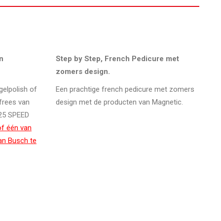
n
Step by Step, French Pedicure met
zomers design.
gelpolish of
Een prachtige french pedicure met zomers
frees van
design met de producten van Magnetic.
425 SPEED
of één van
an Busch te