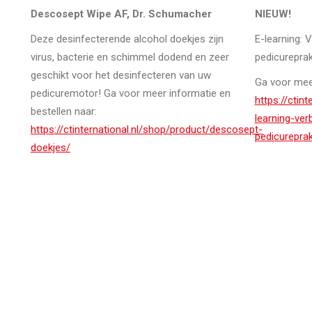
Descosept Wipe AF, Dr. Schumacher
NIEUW!
Deze desinfecterende alcohol doekjes zijn
E-learning: 
virus, bacterie en schimmel dodend en zeer
pedicureprak
geschikt voor het desinfecteren van uw
Ga voor meer
pedicuremotor! Ga voor meer informatie en
https://ctin
bestellen naar:
learning-ver
https://ctinternational.nl/shop/product/descosept-
pedicureprak
doekjes/