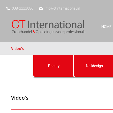
038-3333086
info@ctinternational.nl
HOME
Video’s
Beauty
Naildesign
Video's