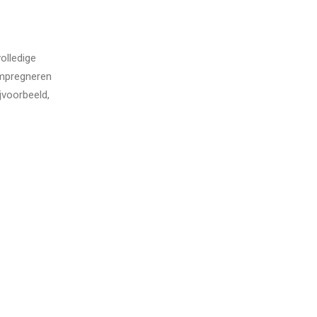
olledige
impregneren
jvoorbeeld,