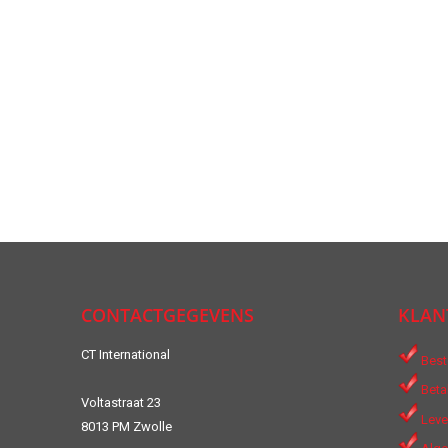
CONTACTGEGEVENS
KLAN
CT International
Best
Beta
Voltastraat 23
Leve
8013 PM Zwolle