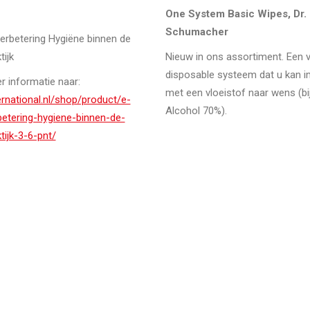
One System Basic Wipes, Dr.
Schumacher
Verbetering Hygiëne binnen de
tijk
Nieuw in ons assortiment. Een v
disposable systeem dat u kan 
 informatie naar:
met een vloeistof naar wens (bi
ternational.nl/shop/product/e-
Alcohol 70%).
betering-hygiene-binnen-de-
tijk-3-6-pnt/