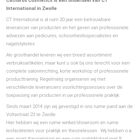
Catharos Cosmetics is een onderdeel van CT
International in Zwolle
CT International is al ruim 20 jaar een betrouwbare
leverancier van producten en het geven van professionele
adviezen aan pedicures, schoonheidsspecialistes en
nagelstylistes.
Als groothandel leveren wij een breed assortiment
verbruiksartikelen, maar kunt u ook bij ons terecht voor een
complete saloninrichting, korte workshop of professionele
producttraining. Regelmatig organiseren wij met
verschillende leveranciers voorlichtingssessies over de
toepassing van producten in uw professionele praktijk.
Sinds maart 2014 zijn wij gevestigd in ons ruime pand aan de
Voltastraat 23 te Zwolle.
Hier hebben wij een ruime winkel/showroom en ruime
lesfaciliteiten voor praktijk en theorielessen. Wij hebben o.a.
een apart theorielokaal en een ruim praktijklokaal met 8