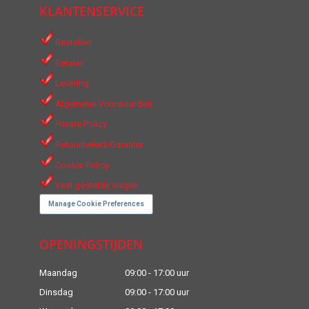
KLANTENSERVICE
opens
opens
in
in
Bestellen
new
new
Betalen
window
window
Levering
Algemene Voorwaarden
Private Policy
Retourbeleid/Garantie
Cookie Policy
Veel gestelde vragen
Manage Cookie Preferences
OPENINGSTIJDEN
Maandag
09:00 - 17:00 uur
Dinsdag
09:00 - 17:00 uur