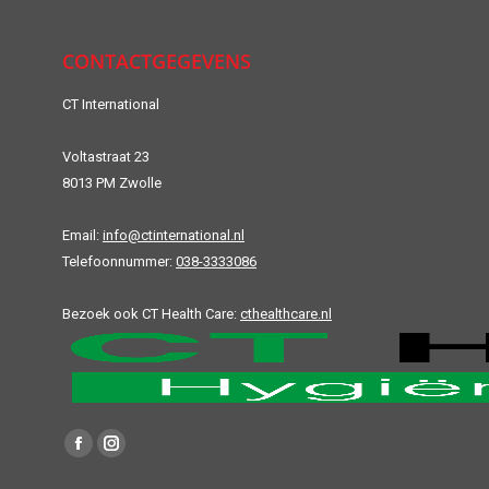
CONTACTGEGEVENS
CT International
Voltastraat 23
8013 PM Zwolle
Email:
info@ctinternational.nl
Telefoonnummer:
038-3333086
Bezoek ook CT Health Care:
cthealthcare.nl
Vind ons op:
Facebook
Instagram
page
page