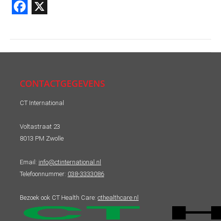
Facebook
X
Post
navigation
CONTACTGEGEVENS
CT International
Voltastraat 23
8013 PM Zwolle
Email:
info@ctinternational.nl
Telefoonnummer:
038-3333086
Bezoek ook CT Health Care:
cthealthcare.nl