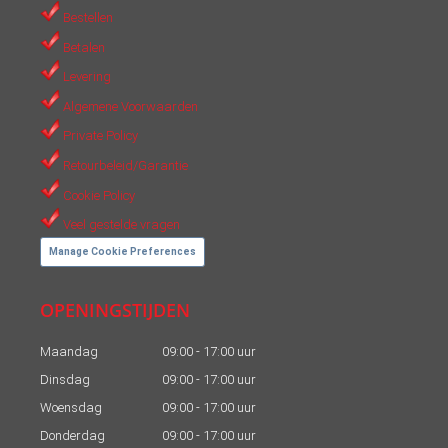
in
in
Bestellen
new
new
Betalen
window
window
Levering
Algemene Voorwaarden
Private Policy
Retourbeleid/Garantie
Cookie Policy
Veel gestelde vragen
Manage Cookie Preferences
OPENINGSTIJDEN
Maandag
09:00 - 17:00 uur
Dinsdag
09:00 - 17:00 uur
Woensdag
09:00 - 17:00 uur
Donderdag
09:00 - 17:00 uur