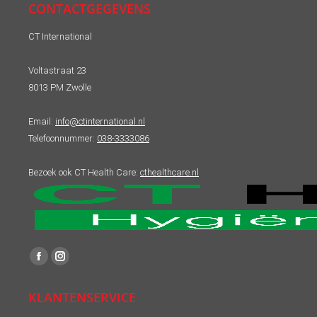
CONTACTGEGEVENS
CT International
Voltastraat 23
8013 PM Zwolle
Email:
info@ctinternational.nl
Telefoonnummer:
038-3333086
Bezoek ook CT Health Care:
cthealthcare.nl
Vind ons op:
Facebook
Instagram
page
page
KLANTENSERVICE
opens
opens