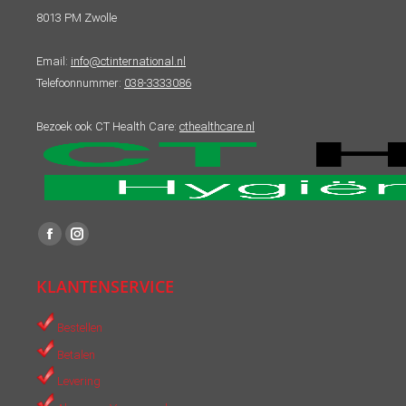
8013 PM Zwolle
Email:
info@ctinternational.nl
Telefoonnummer:
038-3333086
Bezoek ook CT Health Care:
cthealthcare.nl
Vind ons op:
Facebook
Instagram
page
page
KLANTENSERVICE
opens
opens
in
in
Bestellen
new
new
Betalen
window
window
Levering