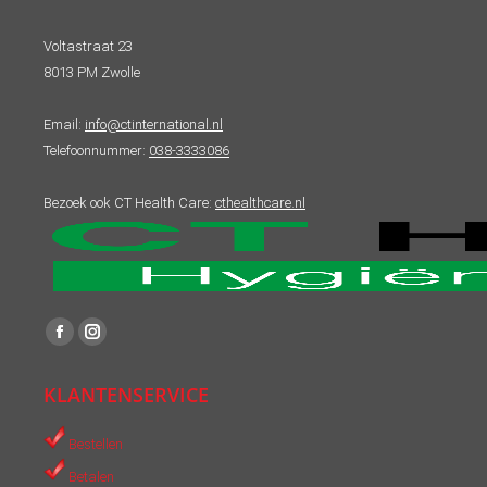
Voltastraat 23
8013 PM Zwolle
Email:
info@ctinternational.nl
Telefoonnummer:
038-3333086
Bezoek ook CT Health Care:
cthealthcare.nl
Vind ons op:
Facebook
Instagram
page
page
KLANTENSERVICE
opens
opens
in
in
Bestellen
new
new
Betalen
window
window