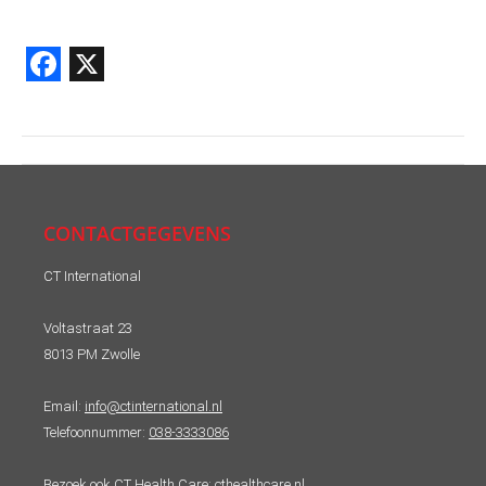
Facebook
X
Post
navigation
CONTACTGEGEVENS
CT International
Voltastraat 23
8013 PM Zwolle
Email:
info@ctinternational.nl
Telefoonnummer:
038-3333086
Bezoek ook CT Health Care:
cthealthcare.nl