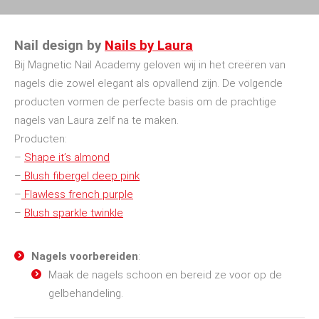
Nail design by
Nails by Laura
Bij Magnetic Nail Academy geloven wij in het creëren van
nagels die zowel elegant als opvallend zijn. De volgende
producten vormen de perfecte basis om de prachtige
nagels van Laura zelf na te maken.
Producten:
–
Shape it’s almond
–
Blush fibergel deep pink
–
Flawless french purple
–
Blush sparkle twinkle
Nagels voorbereiden
:
Maak de nagels schoon en bereid ze voor op de
gelbehandeling.