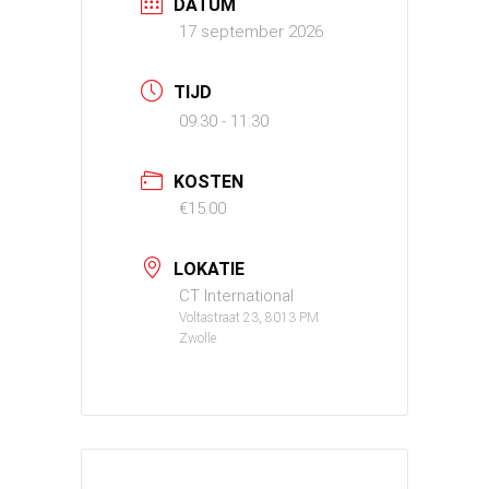
DATUM
17 september 2026
TIJD
09:30 - 11:30
KOSTEN
€15.00
LOKATIE
CT International
Voltastraat 23, 8013 PM
Zwolle