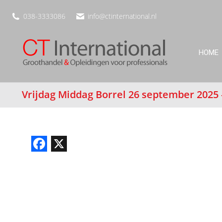
038-3333086
info@ctinternational.nl
HOME
Vrijdag Middag Borrel 26 september 2025
Facebook
X