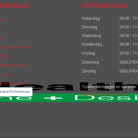
ENSERVICE
OPENINGSTIJDEN
Maandag
09:00 - 17
len
Dinsdag
09:00 - 17
n
Woensdag
09:00 - 17
ng
Donderdag
09:00 - 17
ene Voorwaarden
Vrijdag
09:00 - 17
e Policy
Zaterdag
GESLOTE
beleid/Garantie
Zondag
GESLOTE
 Policy
estelde vragen
Tijdens feestdagen en vakantie:
ookie Preferences
Aangepaste openingstijden