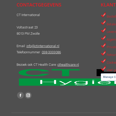
CONTACTGEGEVENS
KLANT
CT International
Bestel
Betale
Voltastraat 23
Leveri
8013 PM Zwolle
Algem
Email:
info@ctinternational.nl
Privat
Telefoonnummer:
038-3333086
Retour
Cookie
Bezoek ook CT Health Care:
cthealthcare.nl
Veel g
Manage C
Vind ons op:
Facebook
Instagram
page
page
opens
opens