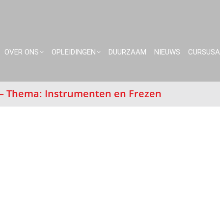
OVER ONS
OPLEIDINGEN
DUURZAAM
NIEUWS
CURSUS
 – Thema: Instrumenten en Frezen