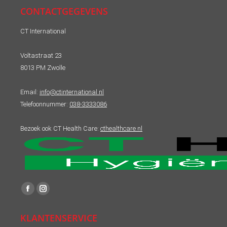
CONTACTGEGEVENS
CT International
Voltastraat 23
8013 PM Zwolle
Email:
info@ctinternational.nl
Telefoonnummer:
038-3333086
Bezoek ook CT Health Care:
cthealthcare.nl
Vind ons op:
Facebook
Instagram
page
page
KLANTENSERVICE
opens
opens