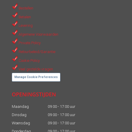
in
in
Bestellen
new
new
Betalen
window
window
Levering
Algemene Voorwaarden
Private Policy
Retourbeleid/Garantie
Cookie Policy
Veel gestelde vragen
Manage Cookie Preferences
OPENINGSTIJDEN
Maandag
09:00 - 17:00 uur
Dinsdag
09:00 - 17:00 uur
Woensdag
09:00 - 17:00 uur
Donderdag
09:00 - 17:00 uur