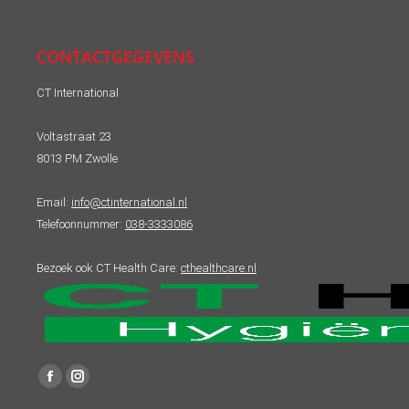
CONTACTGEGEVENS
CT International
Voltastraat 23
8013 PM Zwolle
Email:
info@ctinternational.nl
Telefoonnummer:
038-3333086
Bezoek ook CT Health Care:
cthealthcare.nl
Vind ons op:
Facebook
Instagram