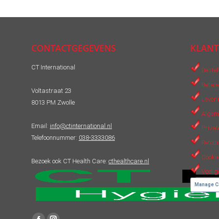
CONTACTGEGEVENS
KLANT
CT International
Bestel
Betale
Voltastraat 23
Leveri
8013 PM Zwolle
Algem
Email:
info@ctinternational.nl
Privat
Telefoonnummer:
038-3333086
Retour
Cookie
Bezoek ook CT Health Care:
cthealthcare.nl
Veel g
Manage C
Vind ons op: