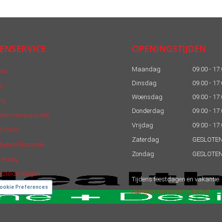
ENSERVICE
OPENINGSTIJDEN
Maandag
09:00 - 17
len
Dinsdag
09:00 - 17
n
Woensdag
09:00 - 17
ng
Donderdag
09:00 - 17
ene Voorwaarden
Vrijdag
09:00 - 17
e Policy
Zaterdag
GESLOTE
beleid/Garantie
Zondag
GESLOTE
 Policy
estelde vragen
Tijdens feestdagen en vakantie:
ookie Preferences
Aangepaste openingstijden