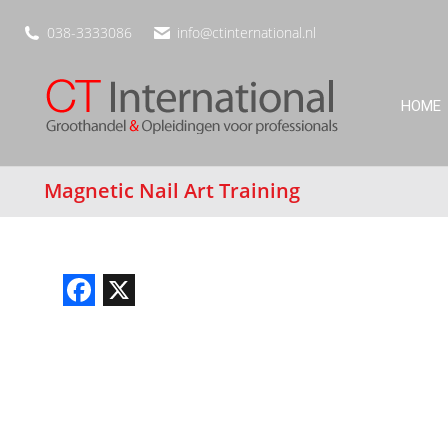
038-3333086
info@ctinternational.nl
HOME
Magnetic Nail Art Training
Facebook
X