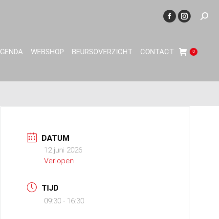
Searc
Facebook
Instagram
page
page
opens
opens
AGENDA
WEBSHOP
BEURSOVERZICHT
CONTACT
0
in
in
new
new
window
window
DATUM
12 juni 2026
Verlopen
TIJD
09:30 - 16:30