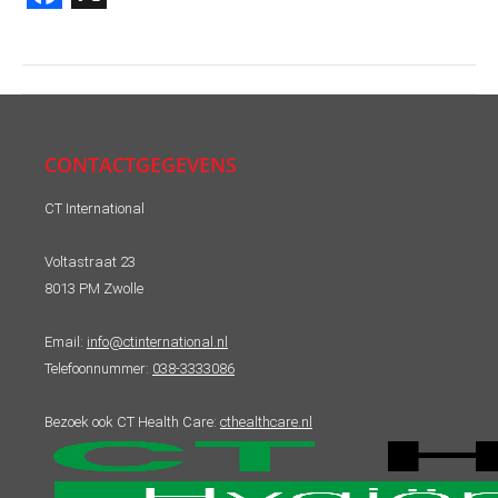
Facebook
X
Post
navigation
CONTACTGEGEVENS
CT International
Voltastraat 23
8013 PM Zwolle
Email:
info@ctinternational.nl
Telefoonnummer:
038-3333086
Bezoek ook CT Health Care:
cthealthcare.nl