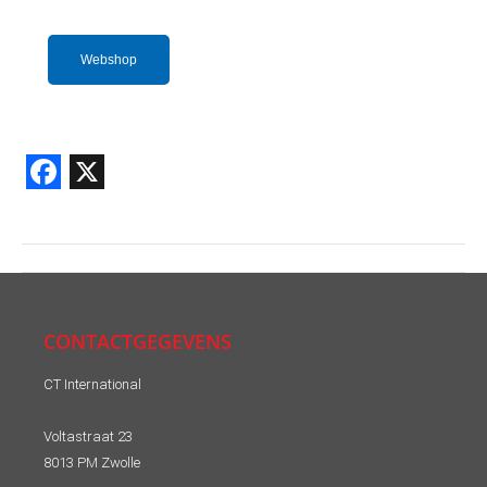
Webshop
Facebook
X
Post
navigation
CONTACTGEGEVENS
CT International
Voltastraat 23
8013 PM Zwolle