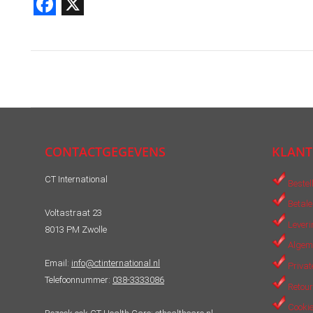
Facebook
X
Post
navigation
CONTACTGEGEVENS
KLANT
CT International
Bestel
Betale
Voltastraat 23
Leveri
8013 PM Zwolle
Algem
Email:
info@ctinternational.nl
Privat
Telefoonnummer:
038-3333086
Retour
Cookie