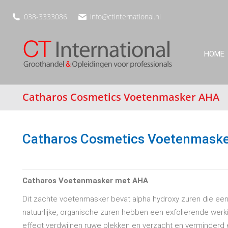
038-3333086
info@ctinternational.nl
HOME
Catharos Cosmetics Voetenmasker AHA
Catharos Cosmetics Voetenmask
Catharos Voetenmasker met AHA
Dit zachte voetenmasker bevat alpha hydroxy zuren die een
natuurlijke, organische zuren hebben een exfoliërende werki
effect verdwijnen ruwe plekken en verzacht en verminderd ee