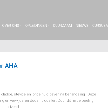
OVER ONS
OPLEIDINGEN
DUURZAAM
NIEUWS
CURSUS
er AHA
 gladde, stevige en jonge huid geven na behandeling. Deze
ng en verwijderen dode huidcellen. Door dit milde peeling
lt blijvend.