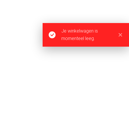
Levering
Algemene Voorwaarden
Private Policy
Retourbeleid/Garantie
Je winkelwagen is
Veel gestelde vragen
momenteel leeg.
Cookie Policy
OPENINGSTIJDEN:
Maandag
09:00 – 17:00 uur
Dinsdag
09:00 – 17:00 uur
Woensdag
09:00 – 17:00 uur
Donderdag
09:00 – 17:00 uur
Vrijdag
09:00 – 17:00 uur
Zaterdag
GESLOTEN
Zondag
GESLOTEN